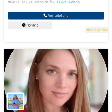
este cambio pensando en tu...
Seguir leyendo
Ver teléfono
Horario
5
(75 opiniones)