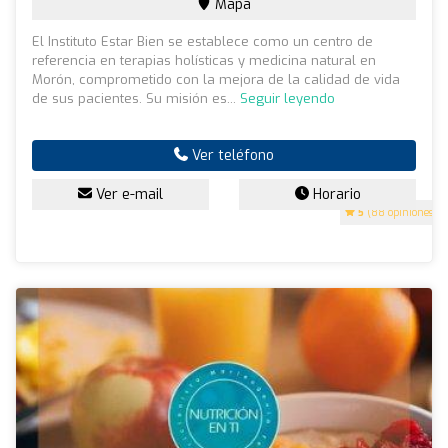
Mapa
El Instituto Estar Bien se establece como un centro de
referencia en terapias holísticas y medicina natural en
Morón, comprometido con la mejora de la calidad de vida
de sus pacientes. Su misión es...
Seguir leyendo
Ver teléfono
Ver e-mail
Horario
5
(88 opiniones)