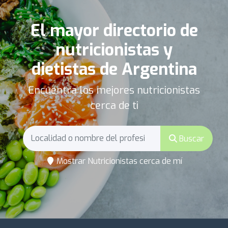
El mayor directorio de
nutricionistas y
dietistas de Argentina
Encuentra los mejores nutricionistas
cerca de ti
Buscar
Mostrar Nutricionistas cerca de mí