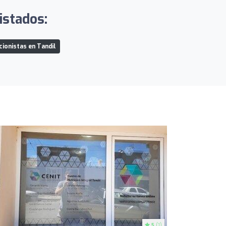
istados:
cionistas en Tandil
5
(1)