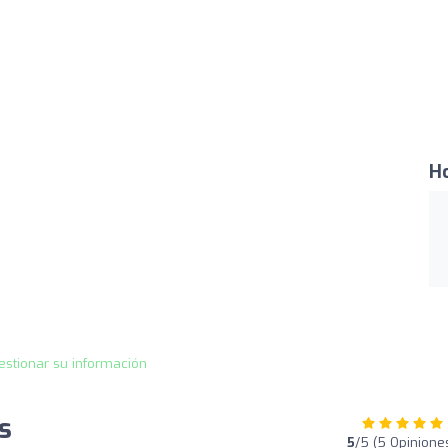
Ho
estionar su información
s
5
/5 (5 Opinione