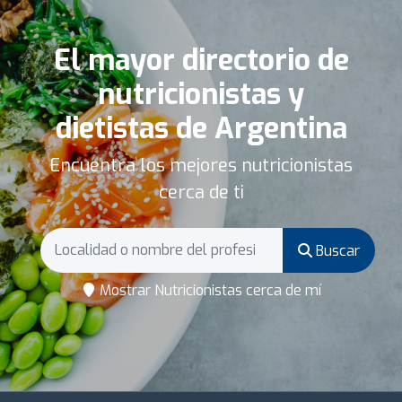
El mayor directorio de
nutricionistas y
dietistas de Argentina
Encuentra los mejores nutricionistas
cerca de ti
Buscar
Mostrar Nutricionistas cerca de mí