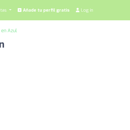
stas
Añade tu perfil gratis
Log in
s en Azul
ín