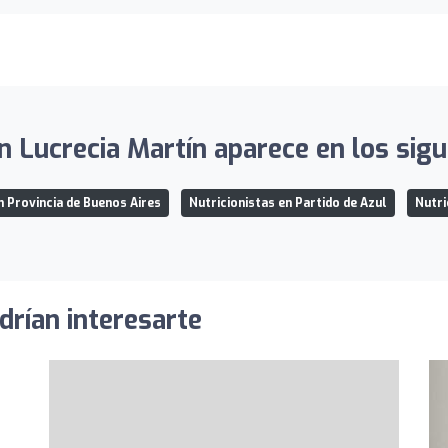
ón Lucrecia Martín aparece en los sigu
n Provincia de Buenos Aires
Nutricionistas en Partido de Azul
Nutri
drían interesarte