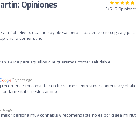
artín: Opiniones
5
/5 (5 Opinione
e a mí objetivo x ella, no soy obesa, pero si paciente oncologica y par
 aprendí a comer sano
 gran ayuda para aquellos que queremos comer saludable!
3 years ago
recomence mi consulta con lucre, me siento super contenida y el ali
 fundamental en este camino... .
ars ago
n mejor persona muy confiable y recomendable no es por q sea mi Nutr