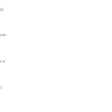
s)
o,un
o a
1