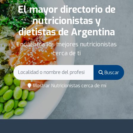
El mayor directorio de
nutricionistas y
dietistas de Argentina
Encuentra los mejores nutricionistas
cerca de ti
Buscar
Mostrar Nutricionistas cerca de mí