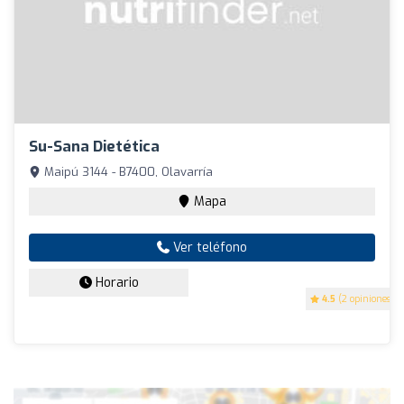
Su-Sana Dietética
Maipú 3144 - B7400, Olavarría
Mapa
Ver teléfono
Horario
4.5
(2 opiniones)