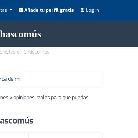
stas
Añade tu perfil gratis
Log in
 Chascomús
ionistas en Chascomús
erca de mí
ones y opiniones reales para que puedas
Chascomús