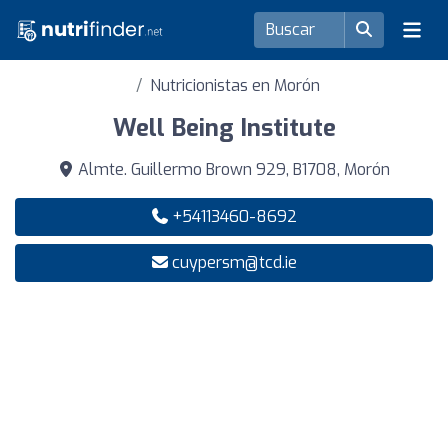
Nutricionistas en Morón
Well Being Institute
Almte. Guillermo Brown 929, B1708, Morón
+54113460-8692
cuypersm@tcd.ie