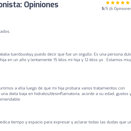
onista: Opiniones
5
/5 (4 Opinione
tados.
talia tuerdousky,y puedo decir que fue un orgullo. Es una persona dul
ja en un año y lentamente 15 kilos mi hija y 12 kilos yo . Estamos mu
urrimos a ella luego de que mi hija probara varios tratamientos con
 una dieta baja en hidratos/desinflamatoria, acorde a su edad, gustos 
comendable.
dedica tiempo y espacio para expresar y aclarar todas las dudas que u