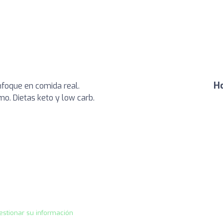
Ho
nfoque en comida real.
o. Dietas keto y low carb.
estionar su información