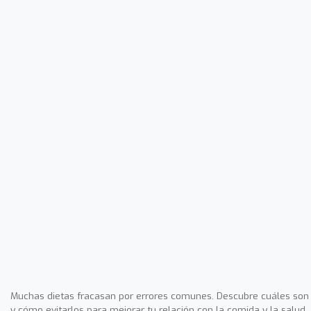
Muchas dietas fracasan por errores comunes. Descubre cuáles son
y cómo evitarlos para mejorar tu relación con la comida y la salud.