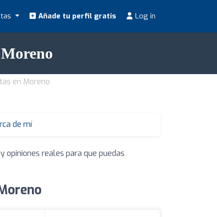
stas
Añade tu perfil gratis
Log in
n Moreno
stas en Moreno
erca de mí
 y opiniones reales para que puedas
 Moreno