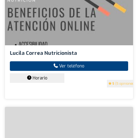
Lucila Correa Nutricionista
Ver teléfono
Horario
5
(5 opiniones)