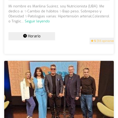
Mi nombre es Marilina Suárez, soy Nutricionista (UBA). Me
dedico a: ✨️Cambio de hábitos ✨️Bajo peso, Sobrepeso y
Obesidad ✨️Patologias varias: Hipertensión arterial,Colesterol
o Triglic...
Seguir leyendo
Horario
5
(55 opiniones)