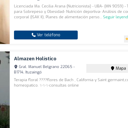
Licenciada Ma. Cecilia Arana (Nutricionista) - UBA- (MN 9059) -
para Sobrepeso y Obesidad- Nutrición deportiva- Análisis de c
corporal (ISAK II), Planes de alimentación perso...
Seguir leyen
Ver teléfono
Almazen Holístico
Gral. Manuel Belgrano 22065 -
Mapa
B1714, Ituzaingó
Terapia floral ????flores de Bach , California y Saint germaint,c
homeopatico. ✨✨✨consultas online