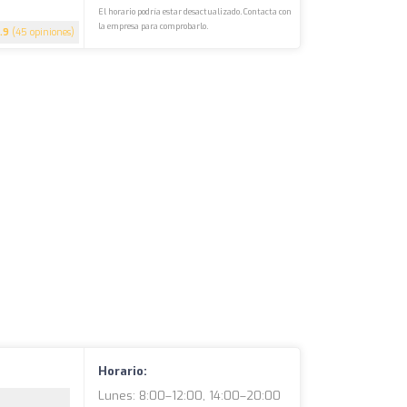
El horario podría estar desactualizado. Contacta con
la empresa para comprobarlo.
.9
(45 opiniones)
Horario:
Lunes: 8:00–12:00, 14:00–20:00