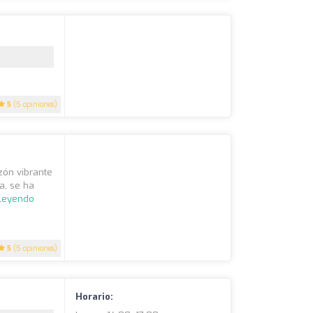
5
(5 opiniones)
zón vibrante
a, se ha
 leyendo
5
(5 opiniones)
Horario: