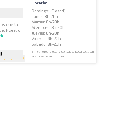
Horario:
Domingo: (closed)
Lunes: 8h-20h
Martes: 8h-20h
mos que la
Miércoles: 8h-20h
ia. Nuestro
Jueves: 8h-20h
ndo
Viernes: 8h-20h
Sábado: 8h-20h
El horario podría estar desactualizado. Contacta con
il
la empresa para comprobarlo.
.8
(82 opiniones)