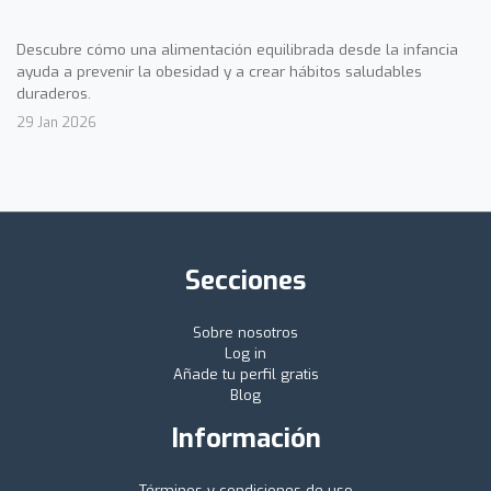
Descubre cómo una alimentación equilibrada desde la infancia
ayuda a prevenir la obesidad y a crear hábitos saludables
duraderos.
29 Jan 2026
Secciones
Sobre nosotros
Log in
Añade tu perfil gratis
Blog
Información
Términos y condiciones de uso