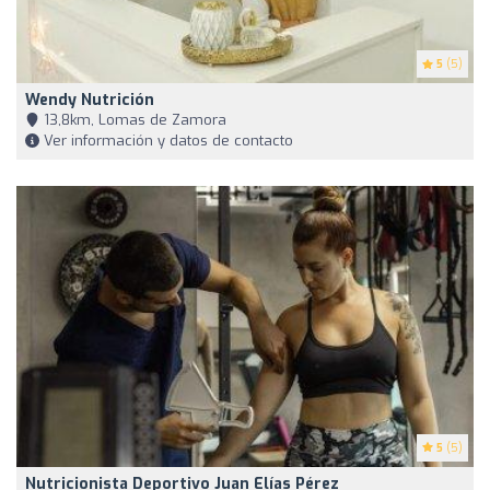
5
(5)
Wendy Nutrición
13,8km, Lomas de Zamora
Ver información y datos de contacto
5
(5)
Nutricionista Deportivo Juan Elías Pérez