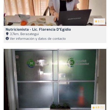
5
(5)
Nutricionista - Lic. Florencia D'Egidio
3,7km, Berazategui
Ver información y datos de contacto
4.8
(5)