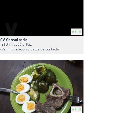
5
(4)
CV Consultorio
31,0km, José C. Paz
Ver información y datos de contacto
5
(3)