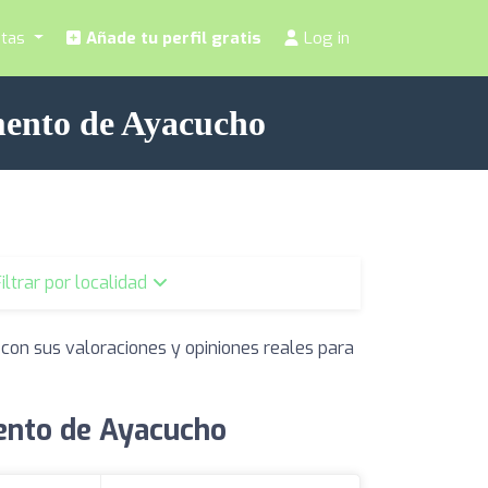
stas
Añade tu perfil gratis
Log in
mento de Ayacucho
iltrar por localidad
 con sus valoraciones y opiniones reales para
mento de Ayacucho