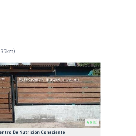
e 35km)
5
(5)
entro De Nutrición Consciente