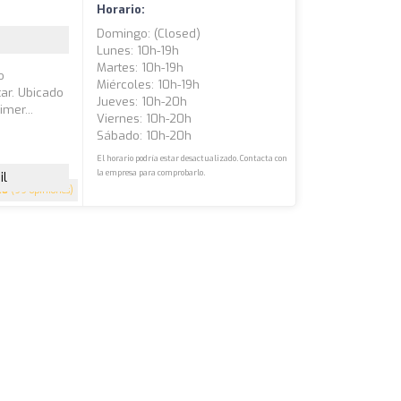
Horario:
Domingo: (closed)
Lunes: 10h-19h
Martes: 10h-19h
o
Miércoles: 10h-19h
ar. Ubicado
Jueves: 10h-20h
mer...
Viernes: 10h-20h
Sábado: 10h-20h
El horario podría estar desactualizado. Contacta con
la empresa para comprobarlo.
il
.8
(99 opiniones)