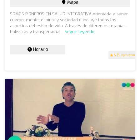
Mapa
SOMOS PIONEROS EN SALUD INTEGRATIVA orientada a sanar
cuerpo, mente, espíritu y sociedad e incluye todos los
aspectos del estilo de vida. A través de diferentes terapias
holísticas y transpersonal...
Seguir leyendo
Horario
5
(5 opiniones)