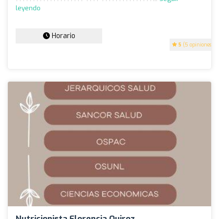
leyendo
Horario
5
(5 opiniones)
Nutricionista Florencia Quiroz