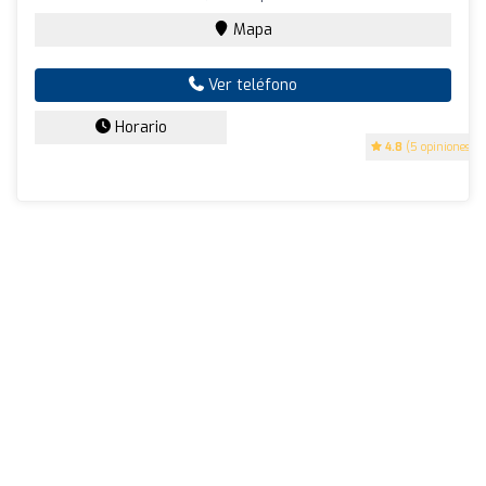
Mapa
Ver teléfono
Horario
4.8
(5 opiniones)