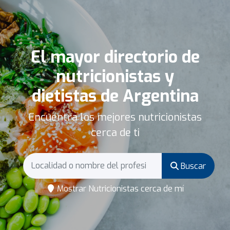
El mayor directorio de
nutricionistas y
dietistas de Argentina
Encuentra los mejores nutricionistas
cerca de ti
Buscar
Mostrar Nutricionistas cerca de mí