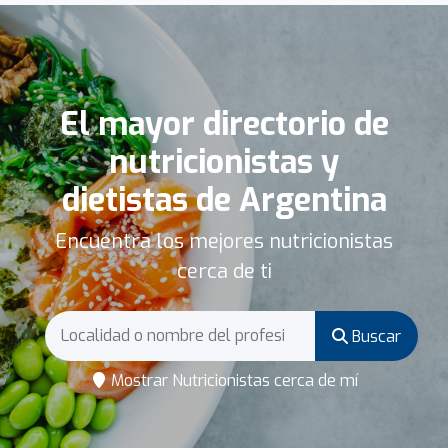
El mayor directorio de
nutricionistas y
dietistas de Argentina
Encuentra los mejores nutricionistas
cerca de ti
Buscar
Mostrar Nutricionistas cerca de mí