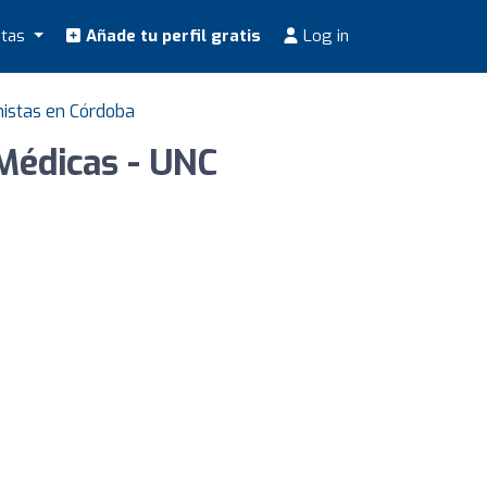
stas
Añade tu perfil gratis
Log in
nistas en Córdoba
 Médicas - UNC