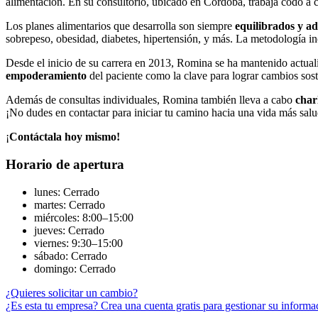
alimentación. En su consultorio, ubicado en Córdoba, trabaja codo a 
Los planes alimentarios que desarrolla son siempre
equilibrados y ad
sobrepeso, obesidad, diabetes, hipertensión, y más. La metodología incl
Desde el inicio de su carrera en 2013, Romina se ha mantenido actuali
empoderamiento
del paciente como la clave para lograr cambios soste
Además de consultas individuales, Romina también lleva a cabo
char
¡No dudes en contactar para iniciar tu camino hacia una vida más salu
¡
Contáctala hoy mismo!
Horario de apertura
lunes: Cerrado
martes: Cerrado
miércoles: 8:00–15:00
jueves: Cerrado
viernes: 9:30–15:00
sábado: Cerrado
domingo: Cerrado
¿Quieres solicitar un cambio?
¿Es esta tu empresa? Crea una cuenta gratis para gestionar su informa