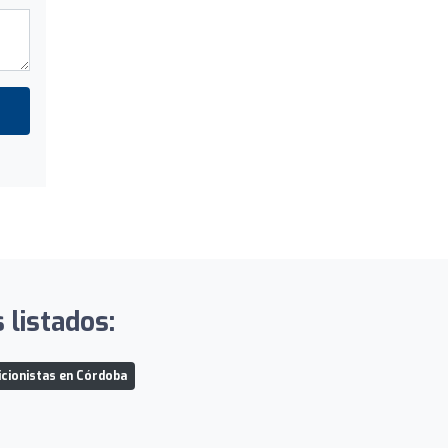
 listados:
icionistas en Córdoba