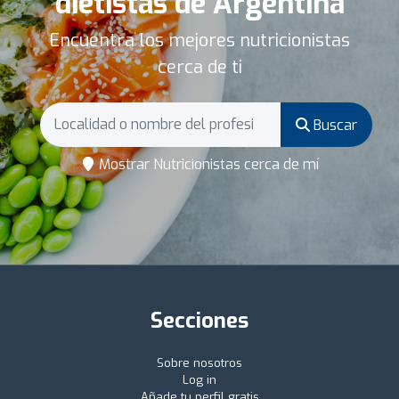
dietistas de Argentina
Encuentra los mejores nutricionistas
cerca de ti
Buscar
Mostrar Nutricionistas cerca de mí
Secciones
Sobre nosotros
Log in
Añade tu perfil gratis