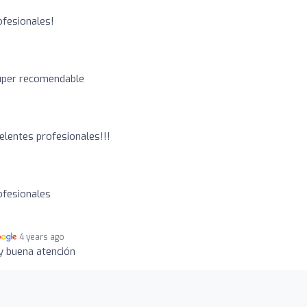
ofesionales!
Super recomendable
elentes profesionales!!!
ofesionales
4 years ago
y buena atención