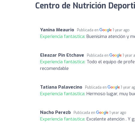
Centro de Nutrición Deport
Yanina Meaurio
Publicada en
1 year ago
Experiencia fantástica:
Buenísima atención y m
Eleazar Pin Etchave
Publicada en
1 year 
Experiencia fantástica:
Todo el equipo de profes
recomendable
Tatiana Palavecino
Publicada en
1 year a
Experiencia fantástica:
Hermoso lugar, muy bue
Nacho Perezb
Publicada en
1 year ago
Experiencia fantástica:
Excelente atención . Y 