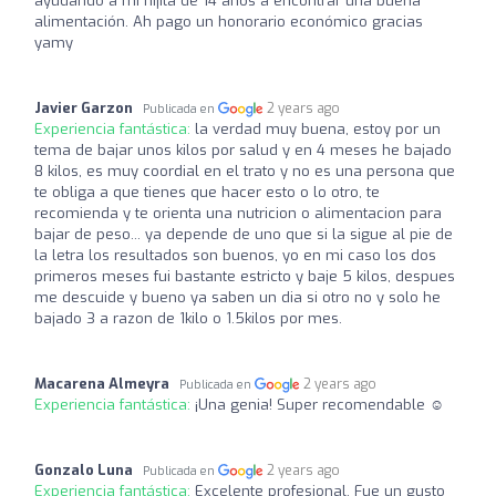
ayudando a mi hijita de 14 años a encontrar una buena
alimentación. Ah pago un honorario económico gracias
yamy
Javier Garzon
2 years ago
Publicada en
Experiencia fantástica:
la verdad muy buena, estoy por un
tema de bajar unos kilos por salud y en 4 meses he bajado
8 kilos, es muy coordial en el trato y no es una persona que
te obliga a que tienes que hacer esto o lo otro, te
recomienda y te orienta una nutricion o alimentacion para
bajar de peso... ya depende de uno que si la sigue al pie de
la letra los resultados son buenos, yo en mi caso los dos
primeros meses fui bastante estricto y baje 5 kilos, despues
me descuide y bueno ya saben un dia si otro no y solo he
bajado 3 a razon de 1kilo o 1.5kilos por mes.
Macarena Almeyra
2 years ago
Publicada en
Experiencia fantástica:
¡Una genia! Super recomendable ☺️
Gonzalo Luna
2 years ago
Publicada en
Experiencia fantástica:
Excelente profesional. Fue un gusto