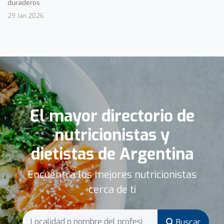
duraderos.
29 Jan 2026
El mayor directorio de
nutricionistas y
dietistas de Argentina
Encuentra los mejores nutricionistas
cerca de ti
Buscar