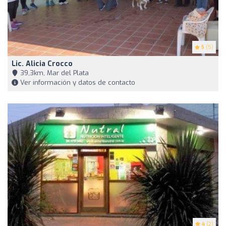
5
(5)
Lic. Alicia Crocco
39,3km, Mar del Plata
Ver información y datos de contacto
4
(2)