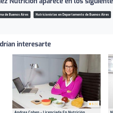
z Nutrición aparece en los siguiente
ma de Buenos Aires
Nutricionistas en Departamento de Buenos Aires
drían interesarte
5
(5)
Andrea Cohen - Licenciada En Nutrición
N