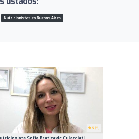
s listados:
Nutricionistas en Buenos Aires
5
(5)
utricionista Sofía Braticevic Culacciati