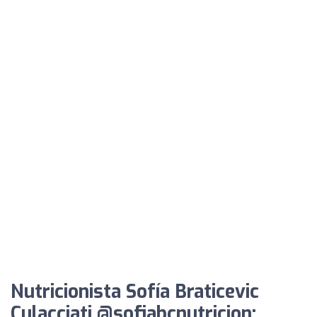
Nutricionista Sofía Braticevic
Culacciati @sofiabcnutricion: