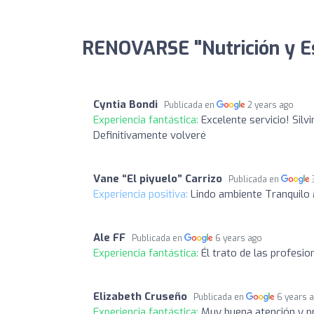
RENOVARSE "Nutrición y Es
Cyntia Bondi
Publicada en
2 years ago
Experiencia fantástica:
Excelente servicio! Sil
Definitivamente volveré
Vane “El piyuelo” Carrizo
Publicada en
Experiencia positiva:
Lindo ambiente Tranquilo 
Ale FF
Publicada en
6 years ago
Experiencia fantástica:
Él trato de las profes
Elizabeth Cruseño
Publicada en
6 years 
Experiencia fantástica:
Muy buena atención y pr