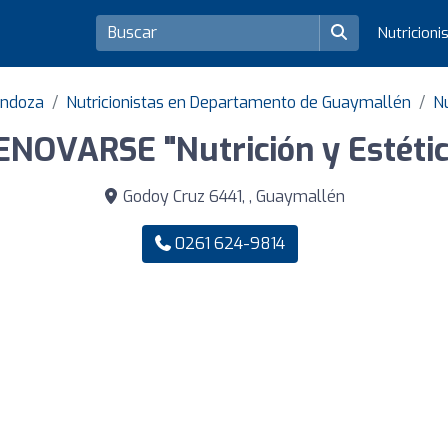
Nutricioni
endoza
Nutricionistas en Departamento de Guaymallén
N
ENOVARSE "Nutrición y Estétic
Godoy Cruz 6441, , Guaymallén
0261 624-9814