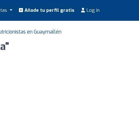
stas
Añade tu perfil gratis
Log in
utricionistas en Guaymallén
a"