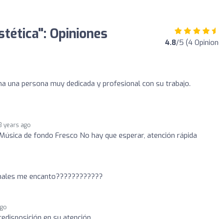
tética": Opiniones
4.8
/5 (4 Opinion
vina una persona muy dedicada y profesional con su trabajo.
3 years ago
Música de fondo Fresco No hay que esperar, atención rápida
ionales me encanto????????????
ago
edisposición en su atención