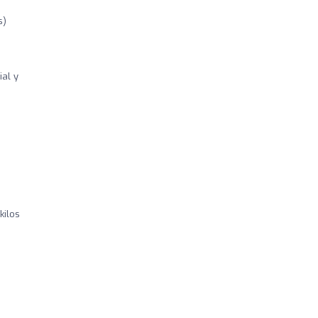
s)
ial y
kilos