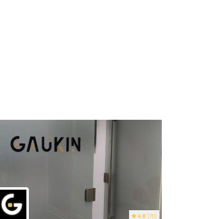
4.8
(78)