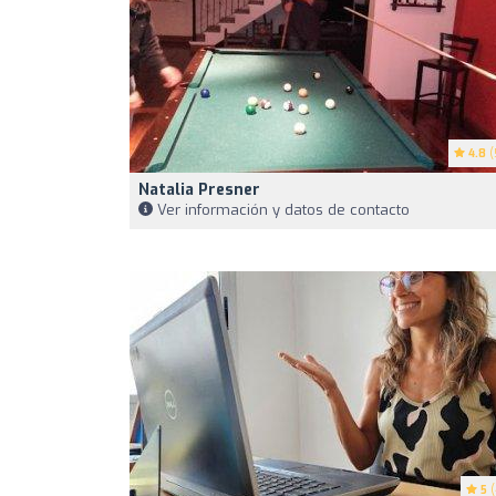
4.8
(
Natalia Presner
Ver información y datos de contacto
5
(