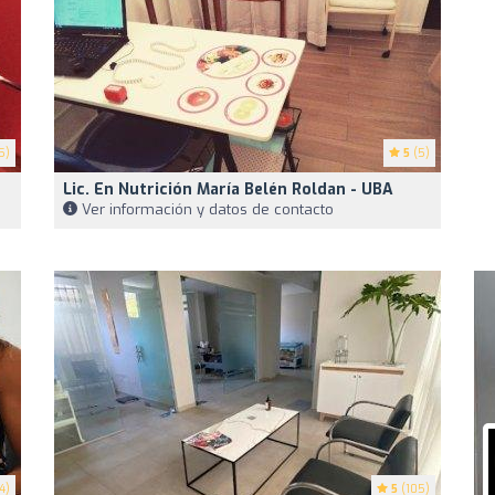
5)
5
(5)
Lic. En Nutrición María Belén Roldan - UBA
Ver información y datos de contacto
4)
5
(105)