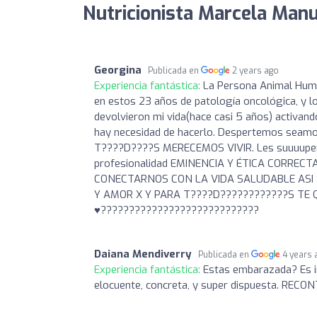
Nutricionista Marcela Manu
Georgina
Publicada en
2 years ago
Experiencia fantástica:
La Persona Animal Hu
en estos 23 años de patología oncológica, y lo
devolvieron mi vida(hace casi 5 años) activan
hay necesidad de hacerlo. Despertemos s
T????D????S MERECEMOS VIVIR. Les suuuuper 
profesionalidad EMINENCIA Y ÉTICA CORRECT
CONECTARNOS CON LA VIDA SALUDABLE ASI 
Y AMOR X Y PARA T????D????????????S T
♥️????????????????????????????
Daiana Mendiverry
Publicada en
4 years 
Experiencia fantástica:
Estas embarazada? Es im
elocuente, concreta, y super dispuesta. RE