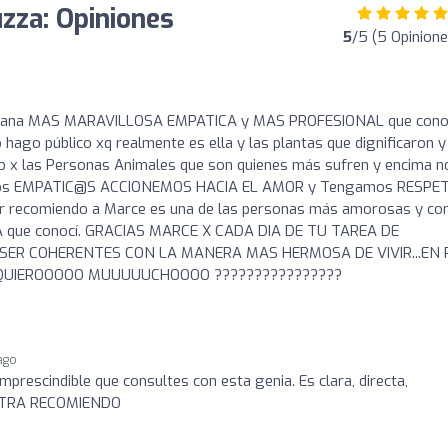
zza: Opiniones
5
/5 (5 Opinione
mana MAS MARAVILLOSA EMPATICA y MAS PROFESIONAL que cono
 hago público xq realmente es ella y las plantas que dignificaron y
do x las Personas Animales que son quienes más sufren y encima n
eamos EMPATIC@S ACCIONEMOS HACIA EL AMOR y Tengamos RESPE
recomiendo a Marce es una de las personas más amorosas y co
A que conocí. GRACIAS MARCE X CADA DIA DE TU TAREA DE
SER COHERENTES CON LA MANERA MAS HERMOSA DE VIVIR...EN 
E QUIEROOOOO MUUUUUCHOOOO ????????????????
ago
prescindible que consultes con esta genia. Es clara, directa,
CONTRA RECOMIENDO