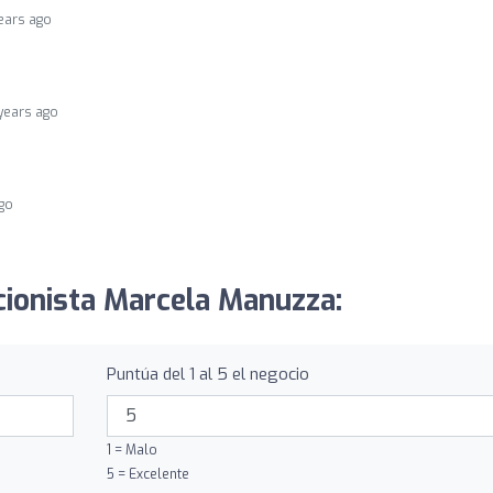
ears ago
years ago
ago
icionista Marcela Manuzza:
Puntúa del 1 al 5 el negocio
1 = Malo
5 = Excelente