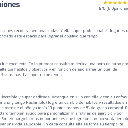
niones
5
/5 (5 Opinione
siones recontra personalizadas. Y ella súper profesional. El lugar es d
ntrado este espacio para lograr el objetivo que tengo
 fue excelente. En la primera consulta te dedica una hora de turno pa
lle tus hábitos y objetivos y en función de eso armar un plan de
e 3 semanas. La super recomiendo!
 increíble y super dedicada. Arranque en julio con ella y con su enfoq
ariana y tengo Hashimoto) logré un cambio de hábitos y resultados en
ue terminé el año ya tenía 10 puntos menos de % de grasa corporal. E
laro también ayudo para personalizar mis rutinas de ejercicio y por
s. Sin embargo lo más importante es que logre un cambio verdadero d
evar una vida saludable. En cada consulta ella se toma su tiempo, te