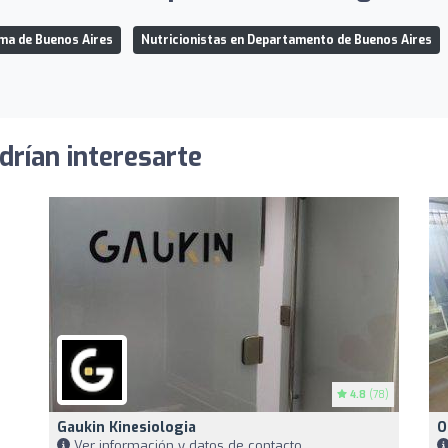
ma de Buenos Aires
Nutricionistas en Departamento de Buenos Aires
drían interesarte
4.8
(78)
Gaukin Kinesiologia
O
Ver información y datos de contacto