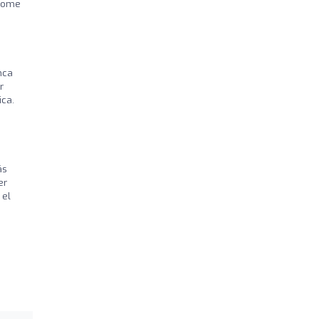
ndome
nca
r
ca.
ás
er
 el