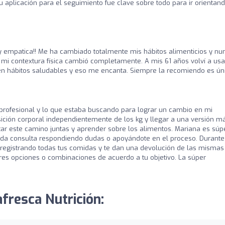
Su aplicación para el seguimiento fue clave sobre todo para ir orienta
uy empatica!! Me ha cambiado totalmente mis hábitos alimenticios y nu
mi contextura física cambió completamente. A mis 61 años volví a usa
n hábitos saludables y eso me encanta. Siempre la recomiendo es úni
profesional y lo que estaba buscando para lograr un cambio en mi
ción corporal independientemente de los kg y llegar a una versión m
ar este camino juntas y aprender sobre los alimentos. Mariana es súp
ada consulta respondiendo dudas o apoyándote en el proceso. Durante
registrando todas tus comidas y te dan una devolución de las mismas
es opciones o combinaciones de acuerdo a tu objetivo. La súper
fresca Nutrición: