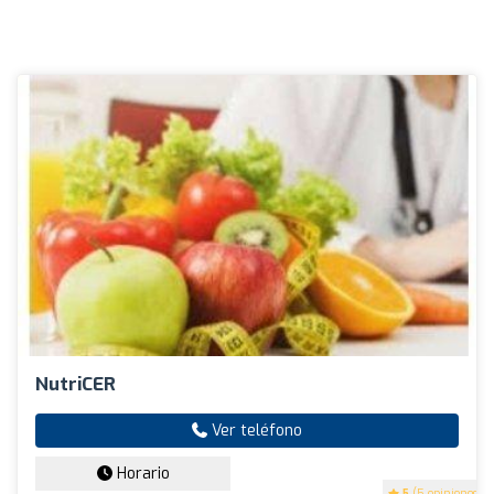
NutriCER
Ver teléfono
Horario
5
(5 opiniones)