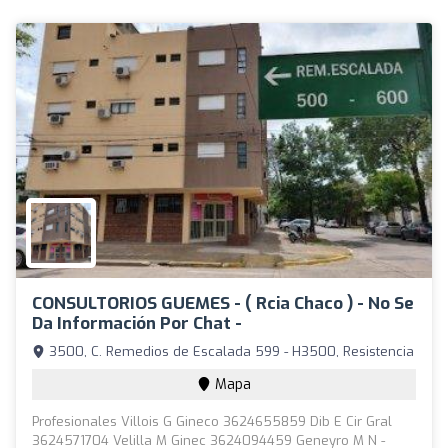
CONSULTORIOS GUEMES - ( Rcia Chaco ) - No Se
Da Información Por Chat -
3500, C. Remedios de Escalada 599 - H3500, Resistencia
Mapa
Profesionales Villois G Gineco 3624655859 Dib E Cir Gral
3624571704 Velilla M Ginec 3624094459 Geneyro M N -