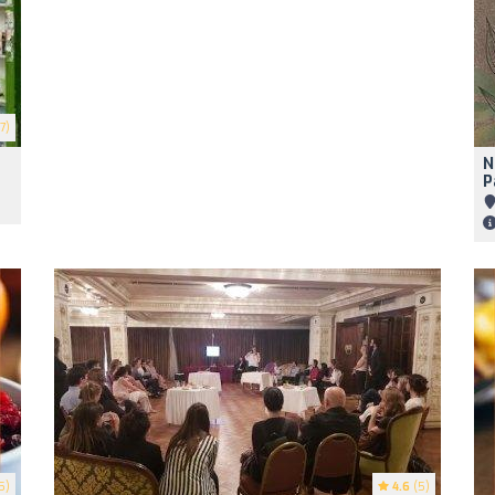
7)
N
P
5)
4.6
(5)