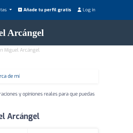
stas
Añade tu perfil gratis
Log in
el Arcángel
an Miguel Arcángel
erca de mí
raciones y opiniones reales para que puedas
el Arcángel