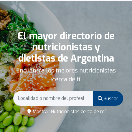
El mayor directorio de
nutricionistas y
dietistas de Argentina
Encuentra los mejores nutricionistas
cerca de ti
Buscar
Mostrar Nutricionistas cerca de mí