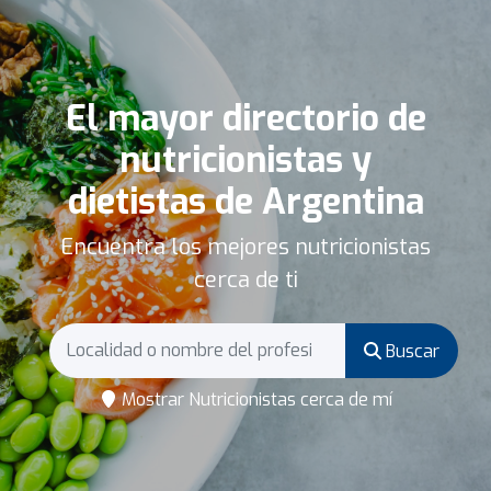
El mayor directorio de
nutricionistas y
dietistas de Argentina
Encuentra los mejores nutricionistas
cerca de ti
Buscar
Mostrar Nutricionistas cerca de mí