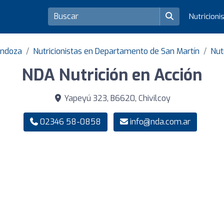
Nutricioni
endoza
Nutricionistas en Departamento de San Martín
Nut
NDA Nutrición en Acción
Yapeyú 323, B6620, Chivilcoy
02346 58-0858
info@nda.com.ar