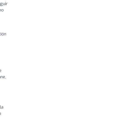
guir
no
ción
e
ne,
la
o