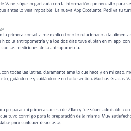
de Vane ,súper organizada con la información que necesito para se
 que antes lo veía imposible! La nueva App Excelente. Pedí ya tu tur
ago
En la primera consulta me explico todo lo relacionado a la alimenta
 hizo la antropometría y a los dos días tuve el plan en mi app, con
con las mediciones de la antropometría.
o
 con todas las letras, claramente ama lo que hace y en mi caso, m
arto, guiándome y cuidándome en todo sentido. Muchas Gracias Va
a preparar mi primera carrera de 21km y fue súper admirable con 
 que tuvo conmigo para la preparación de la misma. Muy satisfech
able para cualquier deportista.