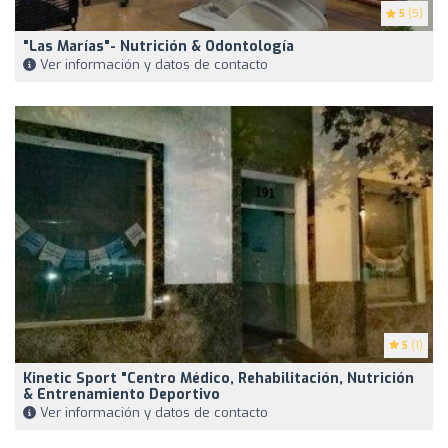
5
(5)
"Las Marías"- Nutrición & Odontología
Ver información y datos de contacto
5
(1)
Kinetic Sport "Centro Médico, Rehabilitación, Nutrición
& Entrenamiento Deportivo
Ver información y datos de contacto