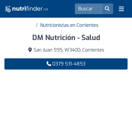
Nutricionistas en Corrientes
DM Nutrición - Salud
San Juan 595, W3400, Corrientes
0379 531-4853