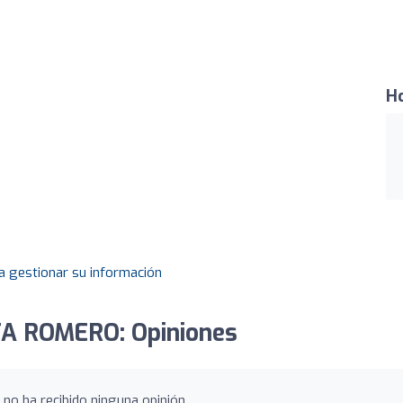
Ho
a gestionar su información
TA ROMERO: Opiniones
o ha recibido ninguna opinión.