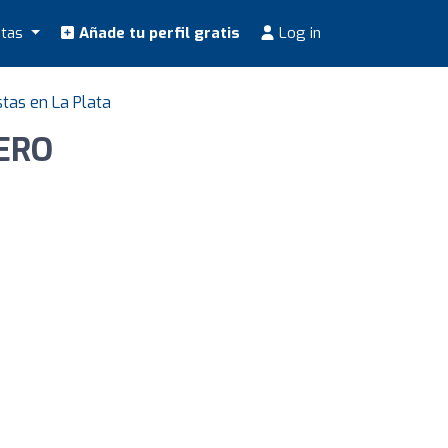
stas
Añade tu perfil gratis
Log in
stas en La Plata
MERO