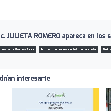
. JULIETA ROMERO aparece en los si
ovincia de Buenos Aires
Nutricionistas en Partido de La Plata
Nutri
drían interesarte