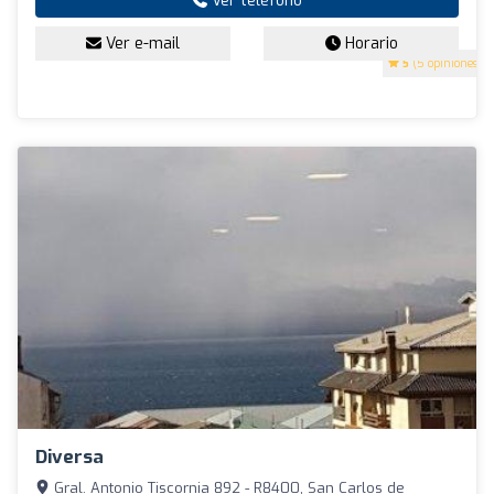
Ver teléfono
Ver e-mail
Horario
5
(5 opiniones)
Diversa
Gral. Antonio Tiscornia 892 - R8400, San Carlos de