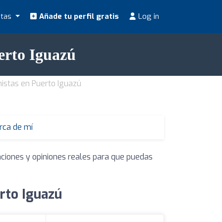
stas
Añade tu perfil gratis
Log in
erto Iguazú
nistas en Puerto Iguazú
erca de mí
aciones y opiniones reales para que puedas
erto Iguazú