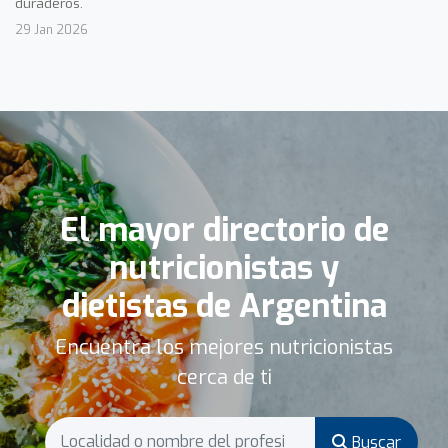
duraderos.
29 Jan 2026
El mayor directorio de
nutricionistas y
dietistas de Argentina
Encuentra los mejores nutricionistas
cerca de ti
Buscar