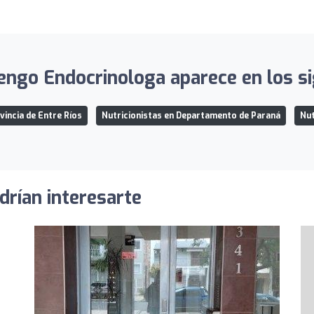
engo Endocrinologa aparece en los si
vincia de Entre Ríos
Nutricionistas en Departamento de Paraná
Nut
drían interesarte