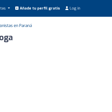
stas
Añade tu perfil gratis
Log in
ionistas en Paraná
loga