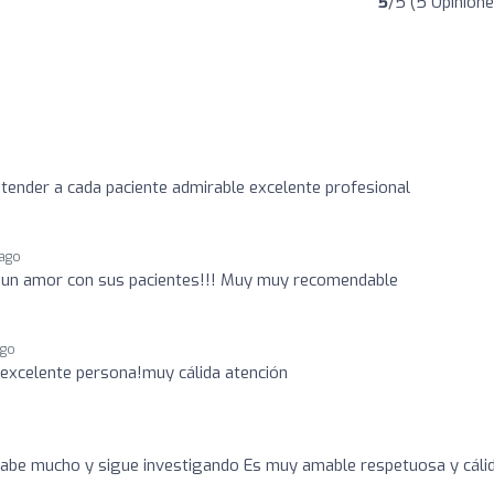
5
/5 (5 Opinione
atender a cada paciente admirable excelente profesional
 ago
y un amor con sus pacientes!!! Muy muy recomendable
ago
 excelente persona!muy cálida atención
o
 sabe mucho y sigue investigando Es muy amable respetuosa y cáli