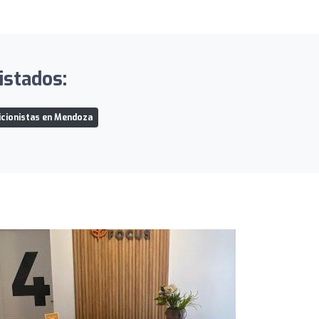
istados:
icionistas en Mendoza