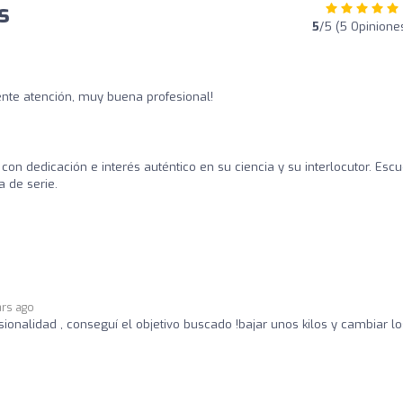
s
5
/5 (5 Opinione
te atención, muy buena profesional!
 con dedicación e interés auténtico en su ciencia y su interlocutor. Esc
 de serie.
ars ago
sionalidad , conseguí el objetivo buscado !bajar unos kilos y cambiar lo